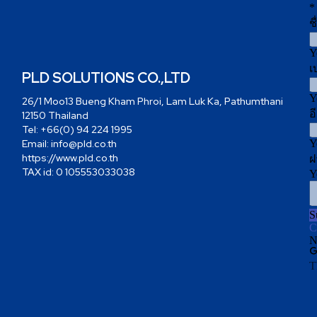
PLD SOLUTIONS CO.,LTD
26/1 Moo13 Bueng Kham Phroi, Lam Luk Ka, Pathumthani
12150 Thailand
Tel:
+66(0) 94 224 1995
Email:
info@pld.co.th
https://www.pld.co.th
TAX id: 0 105553033038