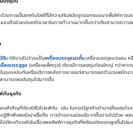
นปัจจุบัน
้วยการเป็นเทคโนโลยีที่มีความทันสมัยถูกออกแบบมาเพื่อให้การบรรจุเ
วยตนเองจึงช่วยประหยัดเวลาในการทำงานมากขึ้นกว่าเดิมสามารถวา
ณ
ัติ
มาใช้งานไม่ว่าจะเป็น
เครื่องบรรจุแนวตั้ง
,เครื่องบรรจุแนวนอน หร
ครื่องบรรจุถุง
(เครื่องแพ็คถุง) ต้องมีการลงทุนก้อนใหญ่ ทว่าหาก
ทอยู่ในระบบประกันหรือบริการหลังการขายแต่สามารถลดจำนวนพนักง
สามารถลดต้นทุนได้มากขึ้น
้กับธุรกิจ
นเรื่องสำคัญที่ต้องใส่ใจไม่แพ้กัน เช่น ในกรณีลูกค้าเข้ามาเยี่ยม
มรู้สึกพึงพอใจน่าเชื่อถือ การจ้างงานย่อมมีมากขึ้นตามไปด้วย ผล
็ไม่ต้องกังวลใจในเรื่องผลลัพธ์ทางธุรกิจที่พร้อมต่อยอดสูงขึ้นไปแบบ